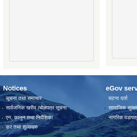
Notices
eGov serv
सूचना तथा समाचार
घटना दर्ता
सार्वजनिक खरीद /बोलपत्र सूचना
सामाजिक सुरक्ष
एन, कानुन तथा निर्देशिका
नागरिक वडापत्
कर तथा शुल्कहरु